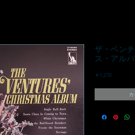
ザ・ベンチ
ス・アル
価
￥1,270
格
カ