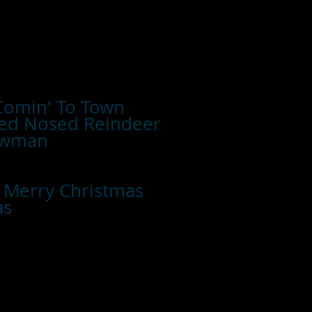
k
 Comin' To Town
ed Nosed Reindeer
owman
s
 Merry Christmas
as
■お支払い方法
・カード支払
・銀行振込