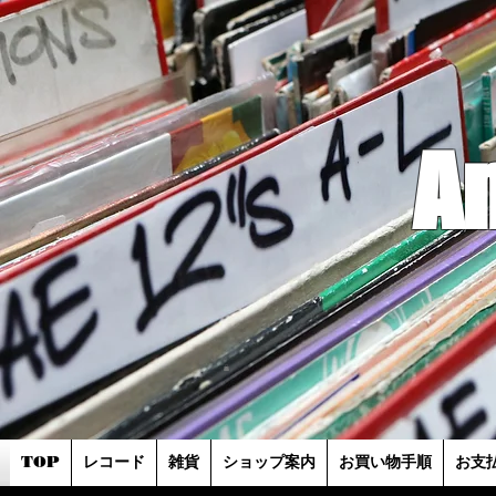
A
TOP
レコード
雑貨
ショップ案内
お買い物手順
お支