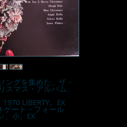
ソングを集めた、ザ・
リスマス・アルバム。
970 LIBERTY。EX
開きゲート・フォール
レ、小。EX