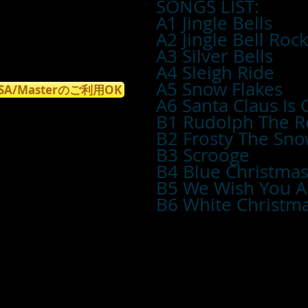
SONGS LIST:
A1 Jingle Bells
A2 Jingle Bell Roc
A3 Silver Bells
A4 Sleigh Ride
A5 Snow Flakes
ISA/Masterのご利用OK
A6 Santa Claus Is
B1 Rudolph The R
B2 Frosty The Sn
B3 Scrooge
B4 Blue Christma
B5 We Wish You A
B6 White Christm