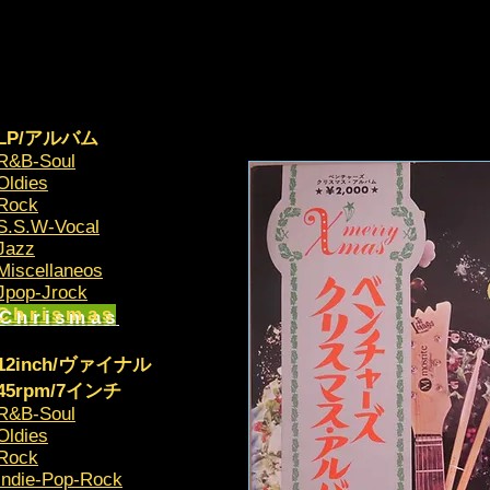
LP/アルバム
R&B-Soul
Oldies
Rock
S.S.W-Vocal
Jazz
Miscellaneos
​Jpop-Jrock
Chrismas​
12inch/ヴァイナル
45rpm/7インチ
R&B-Soul
Oldies
Rock
Indie-Pop-Rock