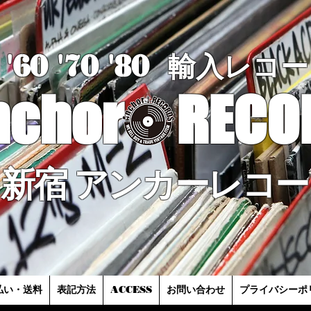
'60 '70
'8
0
輸入レコー
nchor
RECO
新宿 アンカーレコー
払い・送料
表記方法
ACCESS
お問い合わせ
プライバシーポ