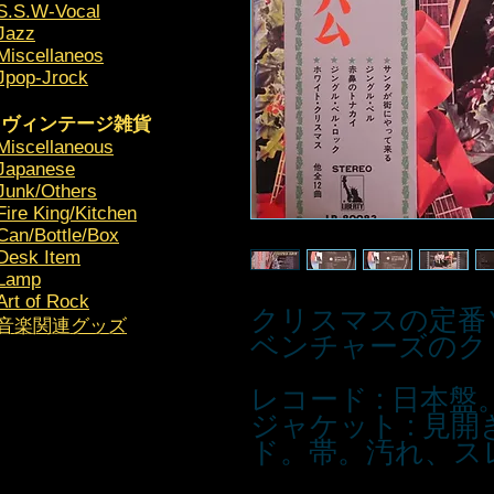
S.S.W-Vocal
Jazz
Miscellaneos
Jpop-Jrock
ヴィンテージ雑貨
Miscellaneous
Japanese
Junk/Others
Fire King/Kitchen
Can/Bottle/Box
Desk Item
Lamp
Art of Rock
クリスマスの定番
​音楽関連グッズ
ベンチャーズのク
レコード : 日本盤。1
ジャケット : 見
ド。帯。汚れ、ス