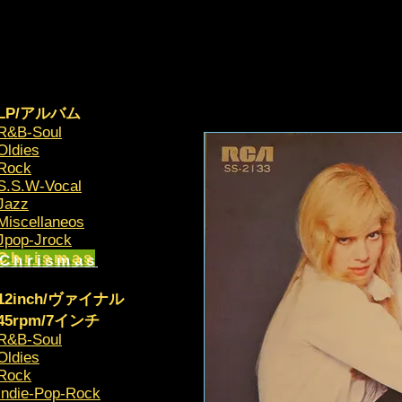
LP/アルバム
R&B-Soul
Oldies
Rock
S.S.W-Vocal
Jazz
Miscellaneos
​Jpop-Jrock
Chrismas​
12inch/ヴァイナル
45rpm/7インチ
R&B-Soul
Oldies
Rock
Indie-Pop-Rock