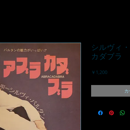
シルヴィ・
カダブラ
価
￥1,200
格
カ