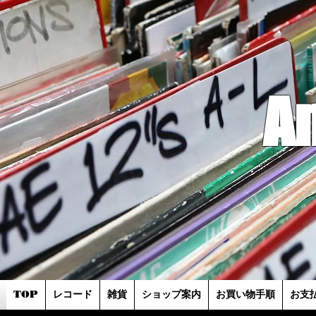
A
TOP
レコード
雑貨
ショップ案内
お買い物手順
お支