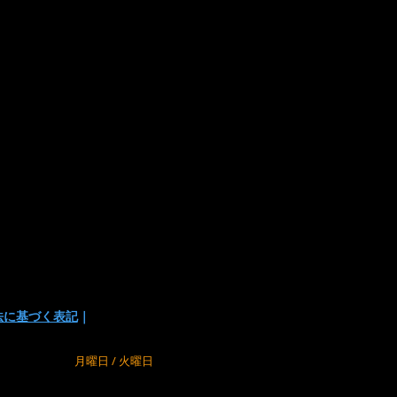
は下記の方法があります
い
でお支払い方法を選択頂けます。
の為に、在庫切れの場合が
でご了承下さい。
法に基づく表記
｜
m
定休日
月曜日 / 火曜日