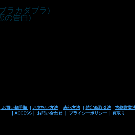
 (アブラカダブラ)
 (恋の告白)
■お支払い方法
・カード支払
・銀行振込
・代引き
※注文確定画面
※店頭販売済み
ございます
の
｜
お買い物手順
｜
お支払い方法
｜
表記方法
｜
特定商取引法
｜
古物営業
｜
ACCESS
｜
お問い合わせ
｜
プライシーポリシー
｜
買取り
 TEL/mail: 03-3363-3135
anchortrading2016@gmail.co