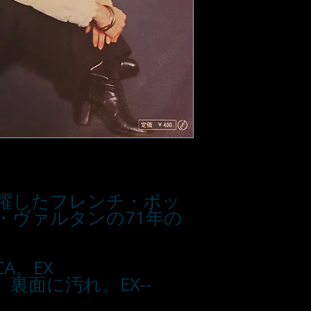
活躍したフレンチ・ポッ
・ヴァルタンの71年の
CA。EX
、裏面に汚れ。EX--