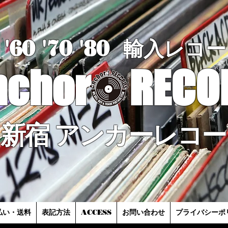
'60 '70
'8
0
輸入レコー
nchor
RECO
新宿 アンカーレコー
払い・送料
表記方法
ACCESS
お問い合わせ
プライバシーポ