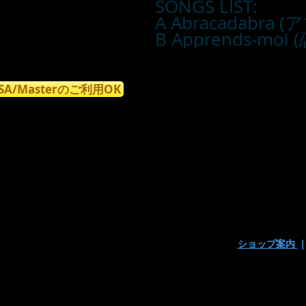
SONGS LIST:
A Abracadabra
B Apprends-moi
ISA/Masterのご利用OK
ショップ案内
〒160-0023東京都新宿区西新宿7丁目9-15