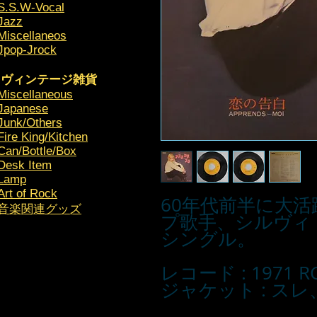
S.S.W-Vocal
Jazz
Miscellaneos
Jpop-Jrock
ヴィンテージ雑貨
Miscellaneous
Japanese
Junk/Others
Fire King/Kitchen
Can/Bottle/Box
Desk Item
Lamp
Art of Rock
60年代前半に大
​音楽関連グッズ
プ歌手、シルヴィ
シングル。
レコード : 1971 R
ジャケット : スレ