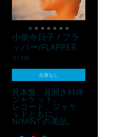
小泉今日子 / フラ
ッパー/FLAPPER
価
￥1,200
格
在庫なし
見本盤。見開き特殊
ジャケット。
レコード、ジャケ
ットともに：
N/MINT の美品。