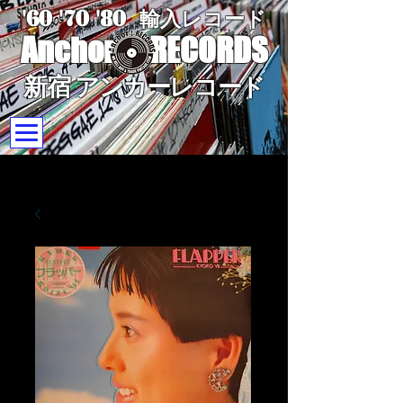
'60 '70
'8
0
輸入レコード
Anchor
RECORDS
新宿 アンカーレコード