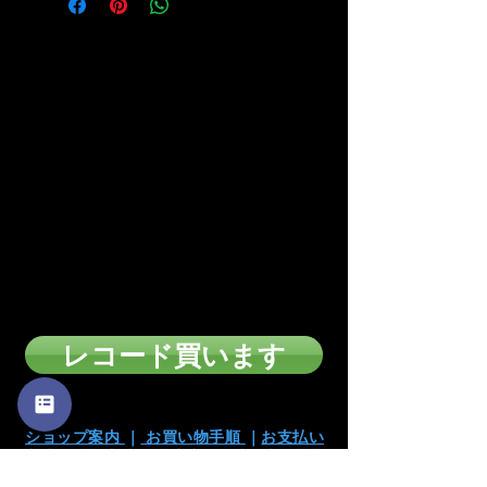
■お支払い方法は下記の方
法があります
・カード支払い
・銀行振込
・代引き
※注文確定画面でお支払い方法を選択
頂けます。
※店頭販売済みの為に、在庫切れの場合が
ございます
のでご了承下さい。
レコード買います
ショップ案内
｜
お買い物手順
｜
お支払い
方法
｜
表記方法
｜
特定商取引法
｜
古物営業
法に基づく表記
｜