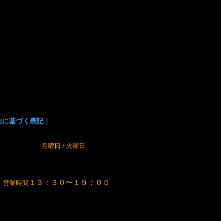
は下記の方法があります
い
でお支払い方法を選択頂けます。
の為に、在庫切れの場合が
でご了承下さい。
法に基づく表記
｜
m
定休日
月曜日 / 火曜日
１３：３０〜１９：００
営業時間