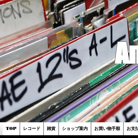
A
TOP
レコード
雑貨
ショップ案内
お買い物手順
お支