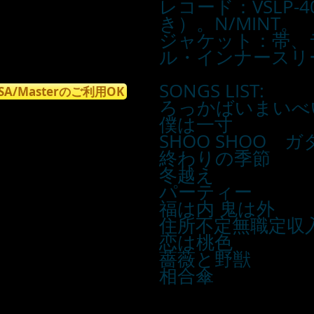
レコード：VSLP-4
き）。N/MINT。
ジャケット：帯、
ル・インナースリー
SONGS LIST:
ISA/Masterのご利用OK
ろっかばいまいべ
僕は一寸
SHOO SHOO 
終わりの季節
冬越え
パーティー
福は内 鬼は外
住所不定無職定収
恋は桃色
薔薇と野獣
相合傘