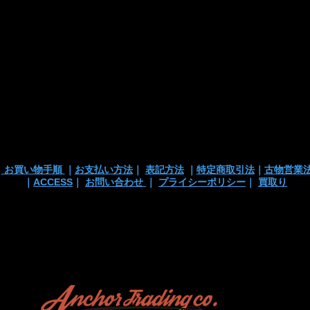
■お支払い方法
・カード支払
・銀行振込
・代引き
※注文確定画面
※店頭販売済み
ございます
の
｜
お買い物手順
｜
お支払い方法
｜
表記方法
｜
特定商取引法
｜
古物営業
｜
ACCESS
｜
お問い合わせ
｜
プライシーポリシー
｜
買取り
 TEL/mail: 03-3363-3135
anchortrading2016@gmail.co