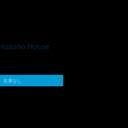
osono House
在庫なし