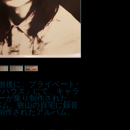
散後に、プライベート･
･ハウス」にて、キャラ
ーが集り制作された、
ルバム。狭山の自宅に録音
制作されたアルバム。