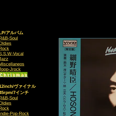
LP/アルバム
R&B-Soul
Oldies
Rock
S.S.W-Vocal
Jazz
Miscellaneos
​Jpop-Jrock
Chrismas​
12inch/ヴァイナル
45rpm/7インチ
R&B-Soul
Oldies
Rock
Indie-Pop-Rock