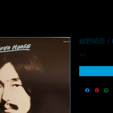
細野晴臣 / H
価
￥0
格