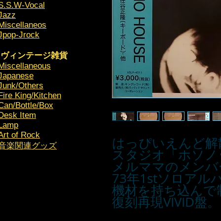
S.S.W-Vocal
Jazz
Miscellaneos
Jpop-Jrock
ヴィンテージ雑貨
Miscellaneous
Japanese
Junk/Others
Fire King/Kitchen
Can/Bottle/Box
Desk Item
Lamp
Art of Rock
はっぴいえんど解
​音楽関連グッズ
スタジオ「ホソノ
メルママのメンバ
73年1stソロア
機材を持ち込んで
復刻再現VIVID盤。