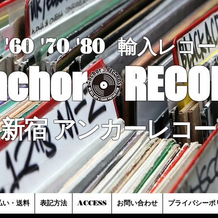
'60 '70
'8
0
輸入レコー
nchor
RECO
新宿 アンカーレコー
払い・送料
表記方法
ACCESS
お問い合わせ
プライバシーポ