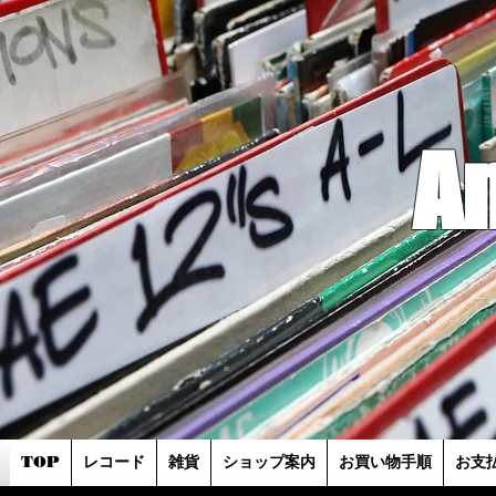
A
TOP
レコード
雑貨
ショップ案内
お買い物手順
お支