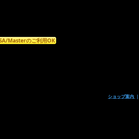
ISA/Masterのご利用OK
ショップ案内
〒160-0023東京都新宿区西新宿7丁目9-15