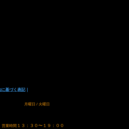
法に基づく表記
｜
m
定休日
月曜日 / 火曜日
１３：３０〜１９：００
営業時間