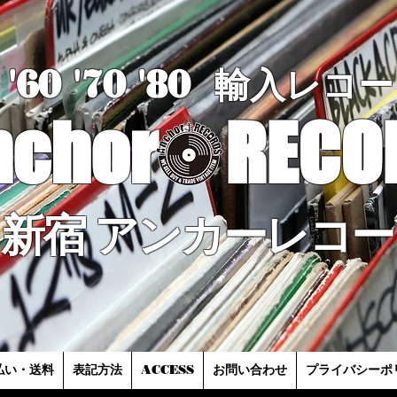
'60 '70
'8
0
輸入レコー
nchor
RECO
新宿 アンカーレコー
払い・送料
表記方法
ACCESS
お問い合わせ
プライバシーポ