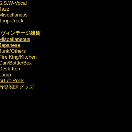
S.S.W-Vocal
Jazz
Miscellaneos
Jpop-Jrock
ヴィンテージ雑貨
Miscellaneous
Japanese
Junk/Others
Fire King/Kitchen
Can/Bottle/Box
Desk Item
Lamp
Art of Rock
​音楽関連グッズ