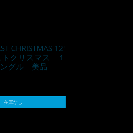
ST CHRISTMAS 12'
ストクリスマス １
ングル 美品
在庫なし