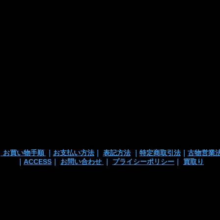
｜
お買い物手順
｜
お支払い方法
｜
表記方法
｜
特定商取引法
｜
古物営業
｜
ACCESS
｜
お問い合わせ
｜
プライシーポリシー
｜
買取り
 TEL/mail: 03-3363-3135
anchortrading2016@gmail.co