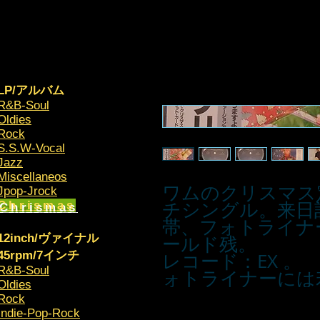
LP/アルバム
R&B-Soul
Oldies
Rock
S.S.W-Vocal
Jazz
Miscellaneos
ワムのクリスマス
​Jpop-Jrock
チシングル。来日
Chrismas​
帯、フォトライナ
12inch/ヴァイナル
ールド残。
45rpm/7インチ
レコード：EX 。
R&B-Soul
ォトライナーには
Oldies
Rock
Indie-Pop-Rock