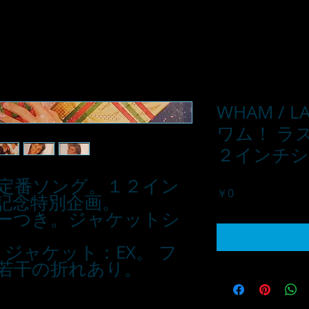
WHAM / LA
ワム！ ラ
２インチシ
定番ソング。１２イン
価
￥0
記念特別企画。
格
ーつき。ジャケットシ
 ジャケット：EX。 フ
若干の折れあり。