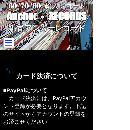
'60 '70
'8
0
輸入レコード
Anchor
RECORDS
新宿 アンカーレコード
​カード決済について
■PayPalについて
カード決済には、PayPalアカウ
ント登録が必要となります。下記
のサイトからアカウントの登録を
お済ませください。