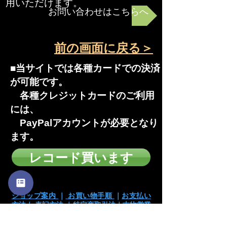
用いただけます。
お問い合わせはこちらへ
前の画面に戻る＞
■当サイトでは各種カードでの決済
が可能です。
各種クレジットカードのご利用
には、
PayPalアカウントが必要となり
ます。
レコード買います
ショップ案内
｜
お買い物手順
｜
お支払い
方法
｜
表記方法
｜
特定商取引法
｜
古物営業
法に基づく表記
｜
｜
ACCESS
｜
お問い合わせ
｜
プライシー