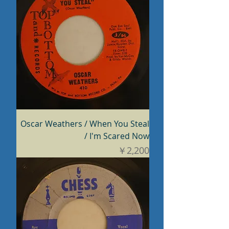
Oscar Weathers / When You Steal
/ I'm Scared Now
価格
￥2,200