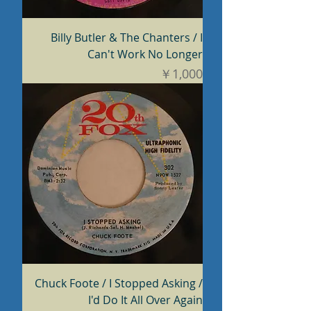
Billy Butler & The Chanters / I
Can't Work No Longer
価格
￥1,000
Chuck Foote / I Stopped Asking /
I'd Do It All Over Again