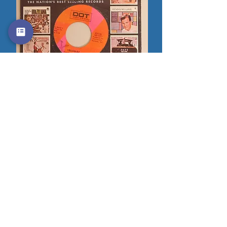
DODIE STEVENS / Pink Shoe Laces
/ Yes-Sir-Ee
価格
￥1,350