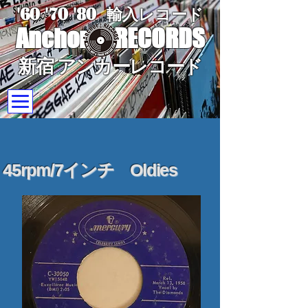
'60 '70
'8
0
輸入レコード
Anchor
RECORDS
新宿 アンカーレコード
45rpm/7インチ Oldies