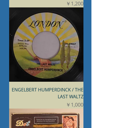
価格
￥1,200
ENGELBERT HUMPERDINCK / THE
LAST WALTZ
価格
￥1,000