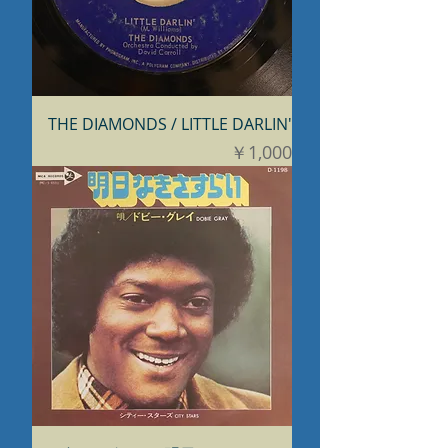
THE DIAMONDS / LITTLE DARLIN'
価格
￥1,000