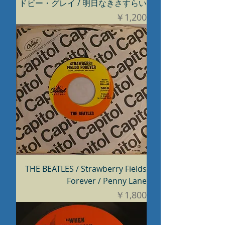
ドビー・グレイ / 明日なきさすらい
価格
￥1,200
THE BEATLES / Strawberry Fields
Forever / Penny Lane
価格
￥1,800