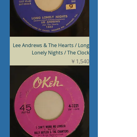
Lee Andrews & The Hearts / Long
Lonely Nights / The Clock
価格
￥1,540