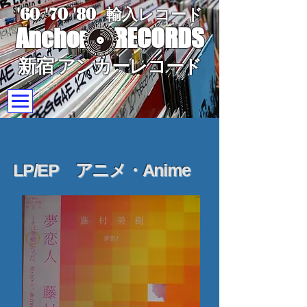
'60 '70
'8
0
輸入レコード
Anchor
RECORDS
新宿 アンカーレコード
LP/EP アニメ・Anime