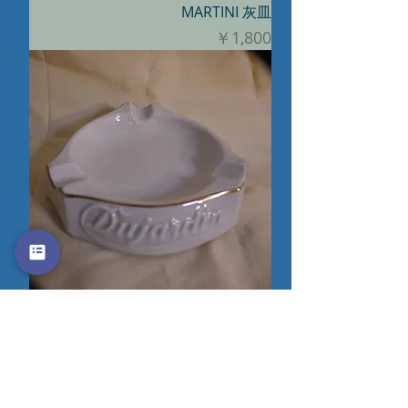
MARTINI 灰皿
価格
￥1,800
DUJARDIN BRANDY 灰皿 白
（ゴールドライン）
価格
￥6,800