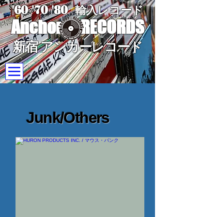
'60 '70
'8
0
輸入レコード
Anchor
RECORDS
新宿 アンカーレコード
Junk/Others