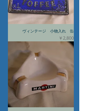
ヴィンテージ 小物入れ 缶
価格
￥2,800