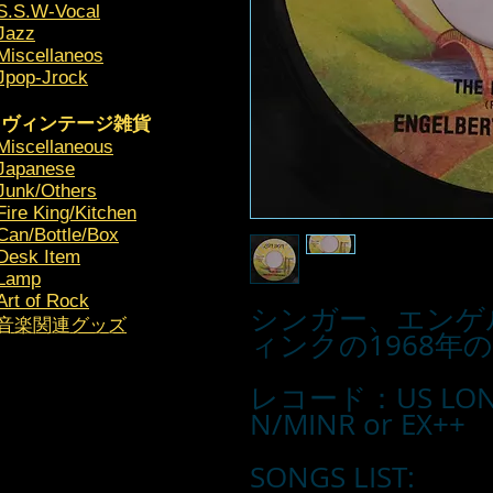
S.S.W-Vocal
Jazz
Miscellaneos
Jpop-Jrock
ヴィンテージ雑貨
Miscellaneous
Japanese
Junk/Others
Fire King/Kitchen
Can/Bottle/Box
Desk Item
Lamp
Art of Rock
シンガー、エンゲ
​音楽関連グッズ
ィンクの1968年
レコード：US L
N/MINR or EX++
SONGS LIST: