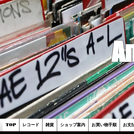
A
TOP
レコード
雑貨
ショップ案内
お買い物手順
お支