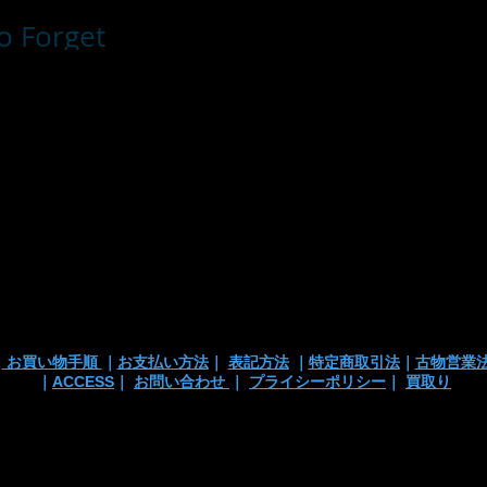
o Forget
■お支払い方法
・カード支払
・銀行振込
・代引き
※注文確定画面
※店頭販売済み
ございます
の
｜
お買い物手順
｜
お支払い方法
｜
表記方法
｜
特定商取引法
｜
古物営業
｜
ACCESS
｜
お問い合わせ
｜
プライシーポリシー
｜
買取り
 TEL/mail: 03-3363-3135
anchortrading2016@gmail.co