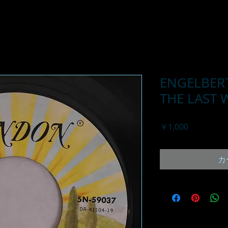
ENGELBER
THE LAST 
価
￥1,000
格
カ