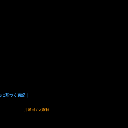
は下記の方法があります
い
でお支払い方法を選択頂けます。
の為に、在庫切れの場合が
でご了承下さい。
法に基づく表記
｜
m
定休日
月曜日 / 火曜日