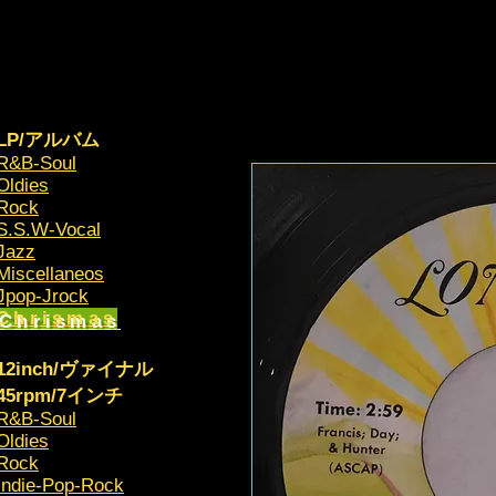
LP/アルバム
R&B-Soul
Oldies
Rock
S.S.W-Vocal
Jazz
Miscellaneos
​Jpop-Jrock
Chrismas​
12inch/ヴァイナル
45rpm/7インチ
R&B-Soul
Oldies
Rock
Indie-Pop-Rock