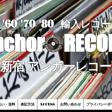
'60 '70
'8
0
輸入レコー
nchor
RECO
新宿 アンカーレコー
払い・送料
表記方法
ACCESS
お問い合わせ
プライバシーポ