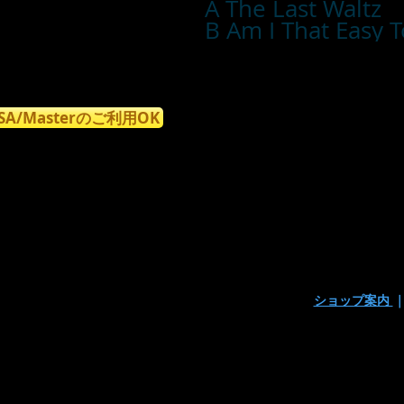
A The Last Waltz
B Am I That Easy T
ISA/Masterのご利用OK
ショップ案内
〒160-0023東京都新宿区西新宿7丁目9-15