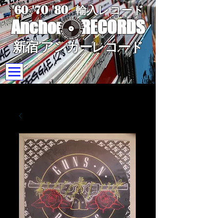
'60 '70
'8
0
輸入レコード
Anchor
RECORDS
新宿 アンカーレコード