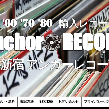
'60 '70
'8
0
輸入レコー
nchor
RECO
新宿 アンカーレコー
払い・送料
表記方法
ACCESS
お問い合わせ
プライバシーポ