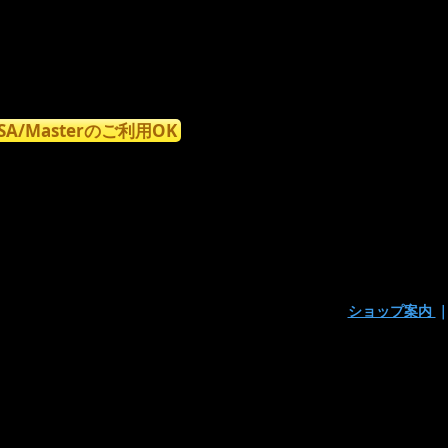
ISA/Masterのご利用OK
ショップ案内
〒160-0023東京都新宿区西新宿7丁目9-15