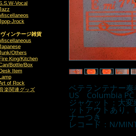
S.S.W-Vocal
Jazz
Miscellaneos
Jpop-Jrock
ヴィンテージ雑貨
Miscellaneous
Japanese
Junk/Others
Fire King/Kitchen
Can/Bottle/Box
Desk Item
Lamp
Art of Rock
ベテランテナー奏
​音楽関連グッズ
US Columbia 
ジャケット：大変
ットアウトあり。
ナーつき
レコード：N/MINT