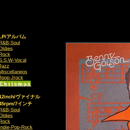
LP/アルバム
R&B-Soul
Oldies
Rock
S.S.W-Vocal
Jazz
Miscellaneos
​Jpop-Jrock
Chrismas​
12inch/ヴァイナル
45rpm/7インチ
R&B-Soul
Oldies
Rock
Indie-Pop-Rock