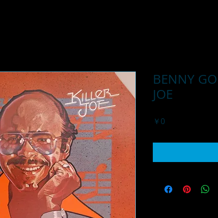
BENNY GOL
JOE
価
￥0
格