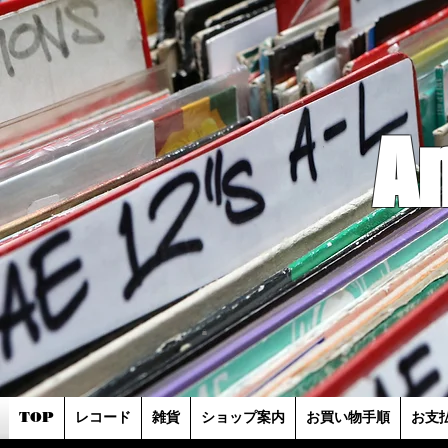
A
TOP
レコード
雑貨
ショップ案内
お買い物手順
お支