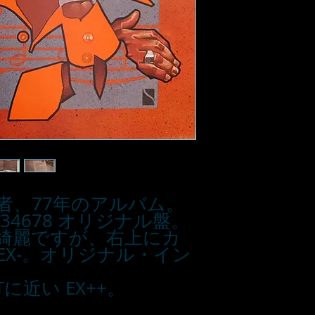
者、77年のアルバム。
PC 34678 オリジナル盤。
綺麗ですが、右上にカ
EX-。オリジナル・イン
に近い EX++。