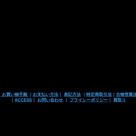
■お支払い方法
・カード支払
・銀行振込
・代引き
※注文確定画面
※店頭販売済み
ございます
の
｜
お買い物手順
｜
お支払い方法
｜
表記方法
｜
特定商取引法
｜
古物営業
｜
ACCESS
｜
お問い合わせ
｜
プライシーポリシー
｜
買取り
 TEL/mail: 03-3363-3135
anchortrading2016@gmail.co