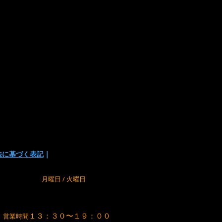
は下記の方法があります
い
でお支払い方法を選択頂けます。
の為に、在庫切れの場合が
でご了承下さい。
法に基づく表記
｜
m
定休日
月曜日 / 火曜日
１３：３０〜１９：００
営業時間