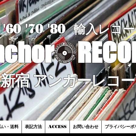
'60 '70
'8
0
輸入レコー
nchor
RECO
新宿 アンカーレコー
払い・送料
表記方法
ACCESS
お問い合わせ
プライバシーポ