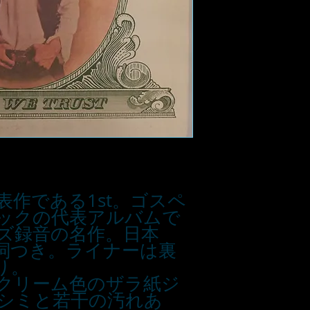
作である1st。ゴスペ
ックの代表アルバムで
ズ録音の名作。日本
詞つき。ライナーは裏
り。
クリーム色のザラ紙ジ
シミと若干の汚れあ