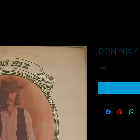
DON NIX /
価
￥0
格