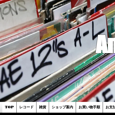
A
TOP
レコード
雑貨
ショップ案内
お買い物手順
お支