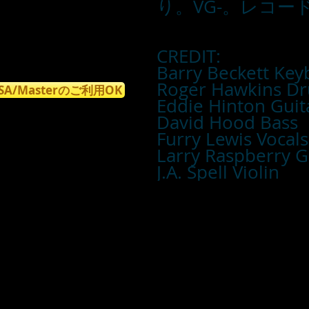
り。VG-。レコード：
CREDIT:
Barry Beckett Ke
Roger Hawkins D
ISA/Masterのご利用OK
Eddie Hinton Gui
David Hood Bass
Furry Lewis Vocal
Larry Raspberry G
J.A. Spell Violin