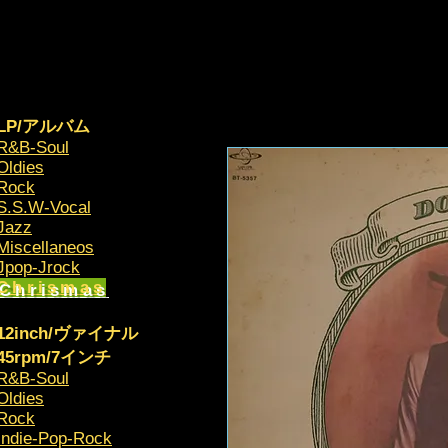
LP/アルバム
R&B-Soul
Oldies
Rock
S.S.W-Vocal
Jazz
Miscellaneos
​Jpop-Jrock
Chrismas​
12inch/ヴァイナル
45rpm/7インチ
R&B-Soul
Oldies
Rock
Indie-Pop-Rock