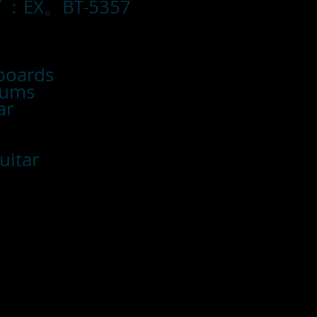
EX。BT-5357
yboards
rums
tar
s
uitar
■お支払い方法
・カード支払
・銀行振込
・代引き
※注文確定画面