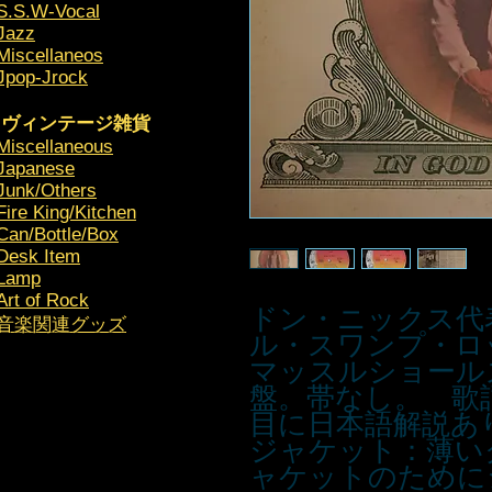
S.S.W-Vocal
Jazz
Miscellaneos
Jpop-Jrock
ヴィンテージ雑貨
Miscellaneous
Japanese
Junk/Others
Fire King/Kitchen
Can/Bottle/Box
Desk Item
Lamp
Art of Rock
ドン・ニックス代表
​音楽関連グッズ
ル・スワンプ・ロ
マッスルショール
盤。帯なし。 歌
目に日本語解説あ
ジャケット：薄い
ャケットのために