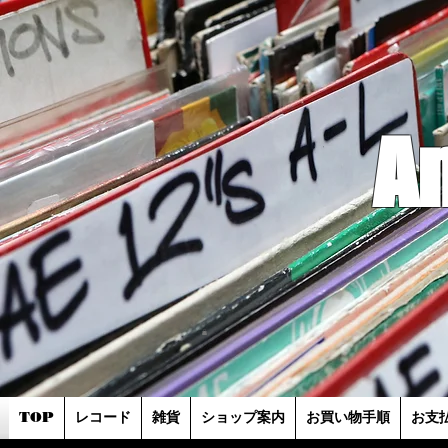
A
TOP
レコード
雑貨
ショップ案内
お買い物手順
お支