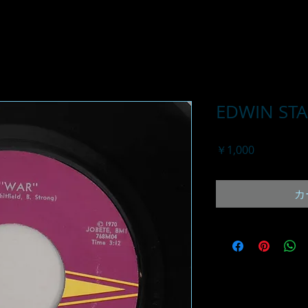
EDWIN ST
価
￥1,000
格
カ