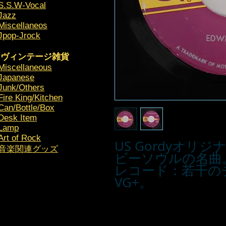
S.S.W-Vocal
Jazz
Miscellaneos
Jpop-Jrock
ヴィンテージ雑貨
Miscellaneous
Japanese
Junk/Others
Fire King/Kitchen
Can/Bottle/Box
Desk Item
Lamp
Art of Rock
US Gordyオ
​音楽関連グッズ
ビーソウルの名曲
レコード：若干の
VG+。