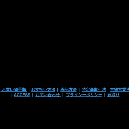
・カード支払
・銀行振込
・代引き
※注文確定画面
※店頭販売済み
ございます
の
｜
お買い物手順
｜
お支払い方法
｜
表記方法
｜
特定商取引法
｜
古物営業
｜
ACCESS
｜
お問い合わせ
｜
プライシーポリシー
｜
買取り
 TEL/mail: 03-3363-3135
anchortrading2016@gmail.co