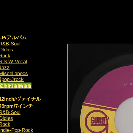
LP/アルバム
R&B-Soul
Oldies
Rock
S.S.W-Vocal
Jazz
Miscellaneos
​Jpop-Jrock
Chrismas​
12inch/ヴァイナル
45rpm/7インチ
R&B-Soul
Oldies
Rock
Indie-Pop-Rock