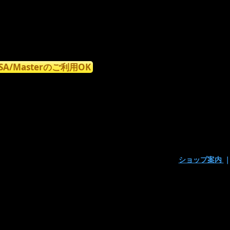
ISA/Masterのご利用OK
ショップ案内
〒160-0023東京都新宿区西新宿7丁目9-15