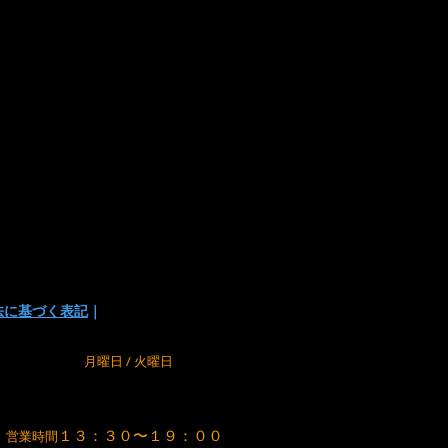
い
でお支払い方法を選択頂けます。
の為に、在庫切れの場合が
でご了承下さい。
法に基づく表記
｜
m
定休日
月曜日 / 火曜日
１３：３０〜１９：００
営業時間