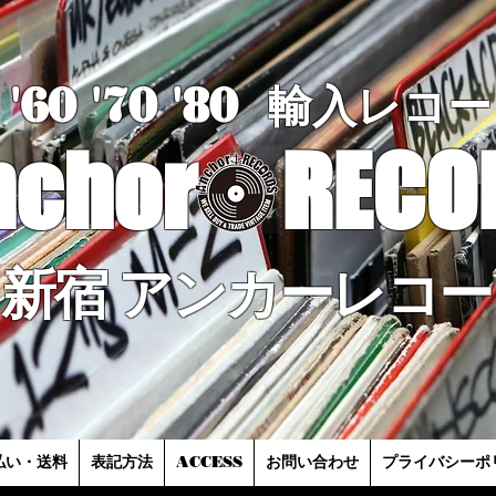
'60 '70
'8
0
輸入レコー
nchor
RECO
新宿 アンカーレコー
払い・送料
表記方法
ACCESS
お問い合わせ
プライバシーポ