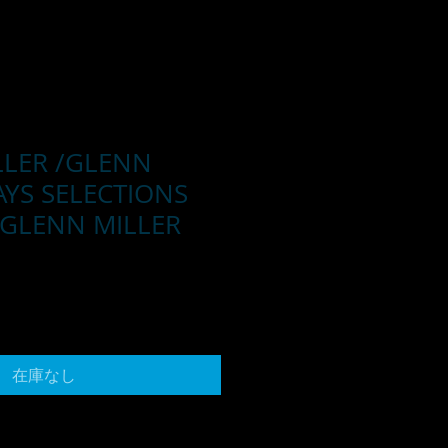
LLER /GLENN
AYS SELECTIONS
 GLENN MILLER
在庫なし