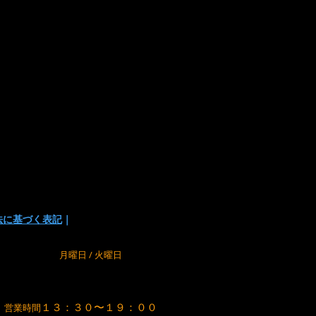
は下記の方法があります
い
でお支払い方法を選択頂けます。
の為に、在庫切れの場合が
でご了承下さい。
法に基づく表記
｜
m
定休日
月曜日 / 火曜日
１３：３０〜１９：００
営業時間