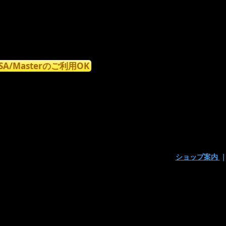
ISA/Masterのご利用OK
ショップ案内
〒160-0023東京都新宿区西新宿7丁目9-15