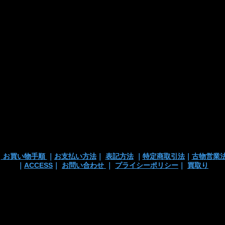
■お支払い方法
・カード支払
・銀行振込
・代引き
※注文確定画面
※店頭販売済み
ございます
の
｜
お買い物手順
｜
お支払い方法
｜
表記方法
｜
特定商取引法
｜
古物営業
｜
ACCESS
｜
お問い合わせ
｜
プライシーポリシー
｜
買取り
 TEL/mail: 03-3363-3135
anchortrading2016@gmail.co