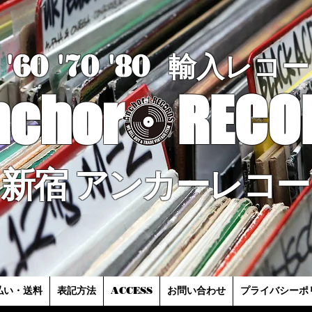
'60 '70
'8
0
輸入レコー
nchor
RECO
新宿 アンカーレコー
払い・送料
表記方法
ACCESS
お問い合わせ
プライバシーポ