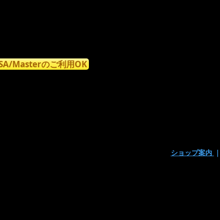
ISA/Masterのご利用OK
ショップ案内
〒160-0023東京都新宿区西新宿7丁目9-15