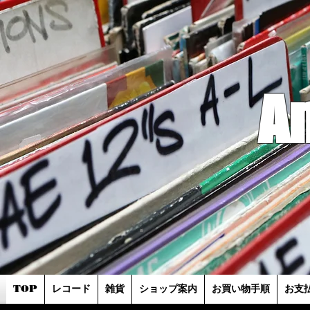
A
TOP
レコード
雑貨
ショップ案内
お買い物手順
お支