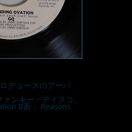
on プロデュースのアーバ
ファンキー・ディスコ。

tion B面： Reasons 