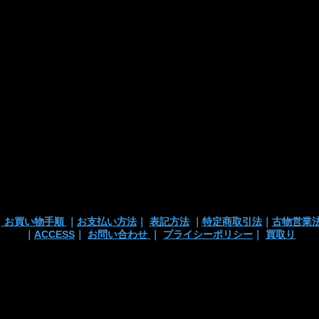
■お支払い方法
・カード支払
・銀行振込
・代引き
※注文確定画面
※店頭販売済み
ございます
の
｜
お買い物手順
｜
お支払い方法
｜
表記方法
｜
特定商取引法
｜
古物営業
｜
ACCESS
｜
お問い合わせ
｜
プライシーポリシー
｜
買取り
 TEL/mail: 03-3363-3135
anchortrading2016@gmail.co