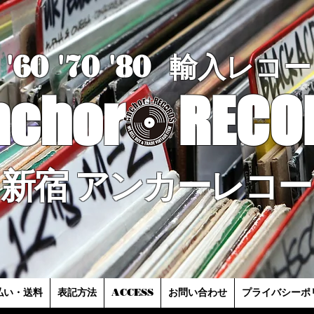
'60 '70
'8
0
輸入レコー
nchor
RECO
新宿 アンカーレコー
払い・送料
表記方法
ACCESS
お問い合わせ
プライバシーポ