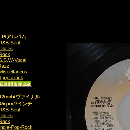
LP/アルバム
R&B-Soul
Oldies
Rock
S.S.W-Vocal
Jazz
Miscellaneos
​Jpop-Jrock
Chrismas​
12inch/ヴァイナル
45rpm/7インチ
R&B-Soul
Oldies
Rock
Indie-Pop-Rock