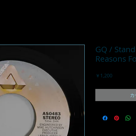
GQ / Stand
Reasons Fo
価
￥1,200
格
カ