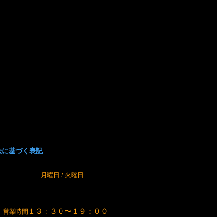
は下記の方法があります
い
でお支払い方法を選択頂けます。
の為に、在庫切れの場合が
でご了承下さい。
法に基づく表記
｜
m
定休日
月曜日 / 火曜日
１３：３０〜１９：００
営業時間