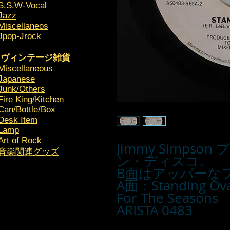
S.S.W-Vocal
Jazz
Miscellaneos
Jpop-Jrock
ヴィンテージ雑貨
Miscellaneous
Japanese
Junk/Others
Fire King/Kitchen
Can/Bottle/Box
Desk Item
Lamp
Art of Rock
Jimmy Simps
​音楽関連グッズ
ン・ディスコ。　

B面はアッパーな
A面：Standing Ova
For The Seasons

ARISTA 0483