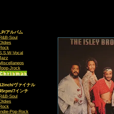
LP/アルバム
R&B-Soul
Oldies
Rock
S.S.W-Vocal
Jazz
Miscellaneos
​Jpop-Jrock
Chrismas​
12inch/ヴァイナル
45rpm/7インチ
R&B-Soul
Oldies
Rock
Indie-Pop-Rock