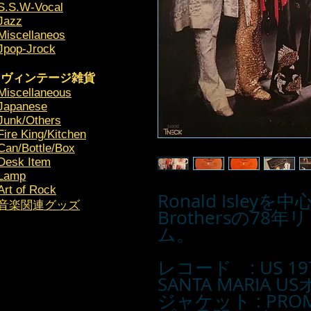
S.S.W-Vocal
Jazz
Miscellaneos
Jpop-Jrock
ヴィンテージ雑貨
Miscellaneous
Japanese
Junk/Others
Fire King/Kitchen
Can/Bottle/Box
Desk Item
Lamp
Art of Rock
Ronald Isley
​音楽関連グッズ
Brothersの7
ム。
レコード : US 19
SANTA MARIA
ジャケット : P