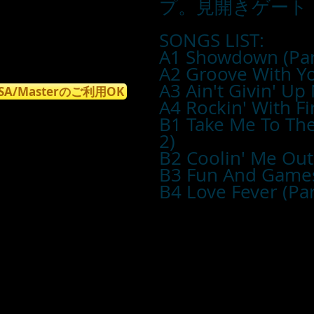
プ。見開きゲート
SONGS LIST:
A1 Showdown (Par
A2 Groove With Y
A3 Ain't Givin' Up
ISA/Masterのご利用OK
A4 Rockin' With Fir
B1 Take Me To The
2)
B2 Coolin' Me Out 
B3 Fun And Game
B4 Love Fever (Par