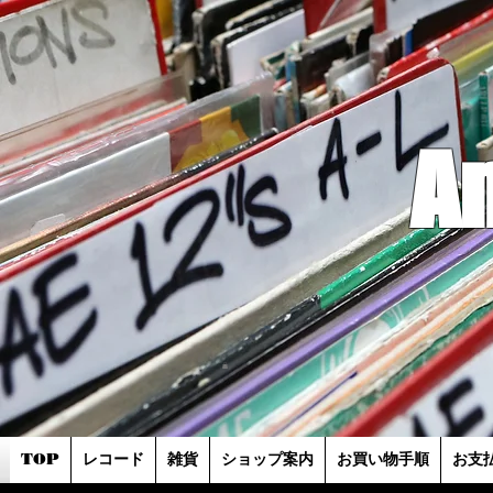
A
TOP
レコード
雑貨
ショップ案内
お買い物手順
お支