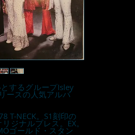
を中心とするグループIsley
8年リリースの人気アルバ
78 T-NECK。S1刻印の
 USオリジナルプレス。EX。
ROMOゴールド・スタン