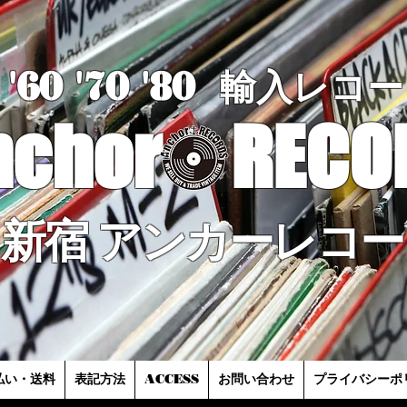
'60 '70
'8
0
輸入レコー
nchor
RECO
新宿 アンカーレコー
払い・送料
表記方法
ACCESS
お問い合わせ
プライバシーポ