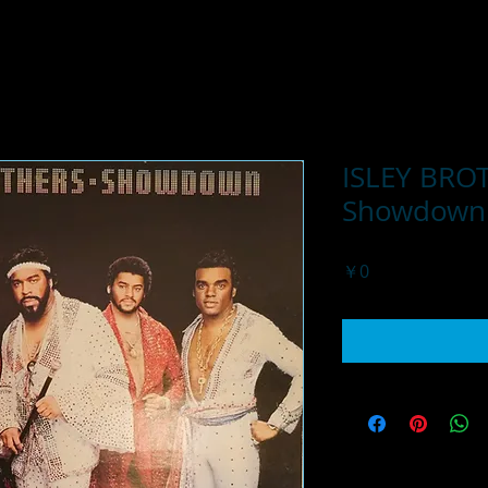
ISLEY BRO
Showdown
価
￥0
格