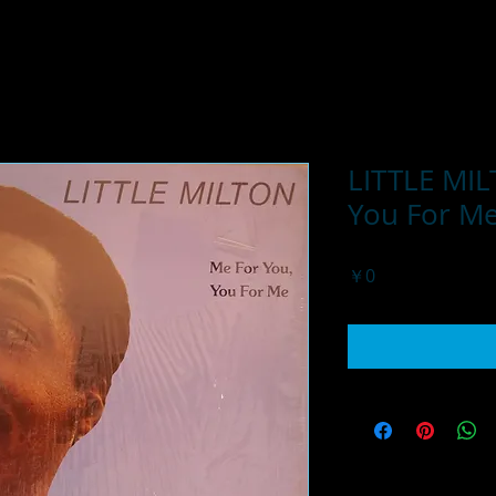
LITTLE MIL
You For M
価
￥0
格