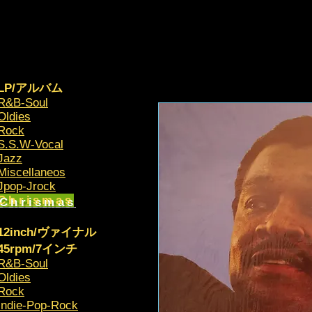
LP/アルバム
R&B-Soul
Oldies
Rock
S.S.W-Vocal
Jazz
Miscellaneos
​Jpop-Jrock
Chrismas​
12inch/ヴァイナル
45rpm/7インチ
R&B-Soul
Oldies
Rock
Indie-Pop-Rock