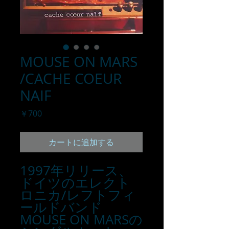
MOUSE ON MARS
/CACHE COEUR
NAIF
価
￥700
格
カートに追加する
1997年リリース、
ドイツのエレクト
ロニカ/レフトフィ
ールドバンド
MOUSE ON MARSの