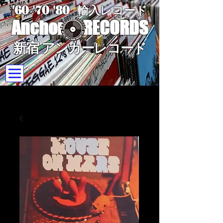
'60 '70
'8
0
輸入レコード
Anchor
RECORDS
新宿 アンカーレコード