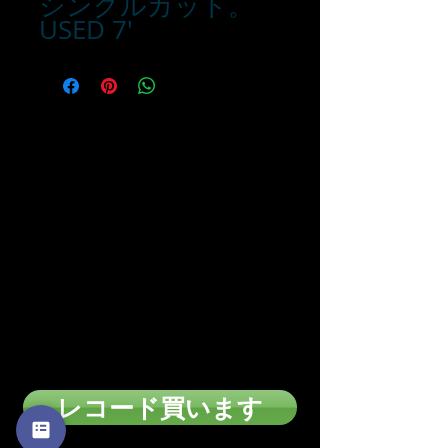
シングルカット。
USED 7'
■お支払い方法は下記の方
法があります
・カード支払い
・銀行振込
・代引き
※注文確定画面でお支払い方法を選択
頂けます。
※店頭販売済みの為に、在庫切れの場合が
ございます
のでご了承下さい。
レコード買います