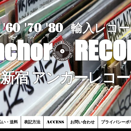
'60 '70
'8
0
輸入レコー
nchor
RECO
新宿 アンカーレコー
払い・送料
表記方法
ACCESS
お問い合わせ
プライバシーポ