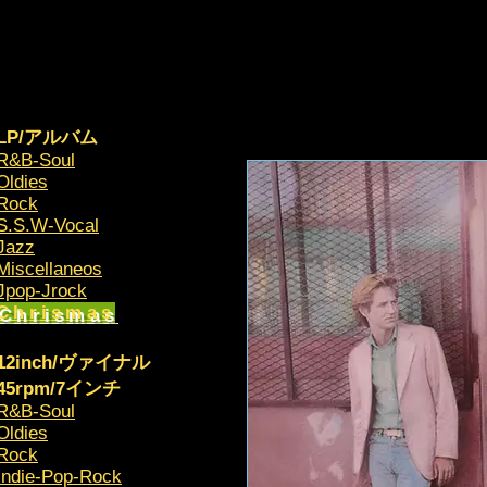
LP/アルバム
R&B-Soul
Oldies
Rock
S.S.W-Vocal
Jazz
Miscellaneos
​Jpop-Jrock
Chrismas​
12inch/ヴァイナル
45rpm/7インチ
R&B-Soul
Oldies
Rock
Indie-Pop-Rock