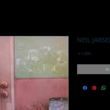
NEIL JARSE
価
￥1,800
格
カ