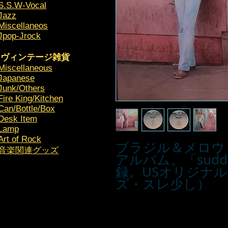
S.S.W-Vocal
Jazz
Miscellaneos
Jpop-Jrock
ヴィンテージ雑貨
Miscellaneous
Japanese
Junk/Others
Fire King/Kitchen
Can/Bottle/Box
Desk Item
Lamp
Art of Rock
ブラジル＆メロウ
​音楽関連グッズ
アルバム。「sudd
録。USオリジナル
ズ・スレ少し）