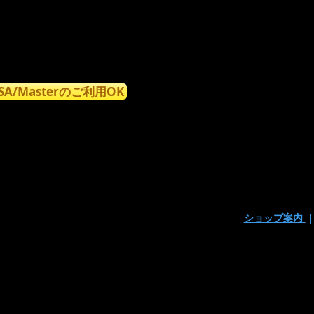
ISA/Masterのご利用OK
ショップ案内
〒160-0023東京都新宿区西新宿7丁目9-15