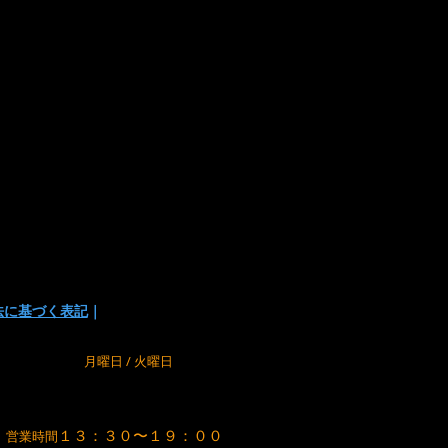
い
でお支払い方法を選択頂けます。
の為に、在庫切れの場合が
でご了承下さい。
法に基づく表記
｜
m
定休日
月曜日 / 火曜日
１３：３０〜１９：００
営業時間