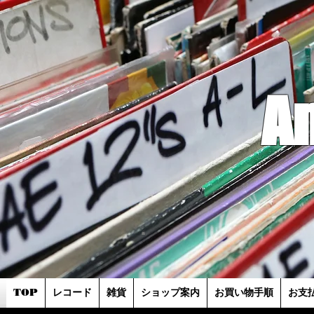
A
TOP
レコード
雑貨
ショップ案内
お買い物手順
お支