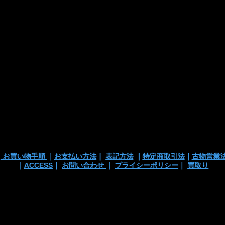
・カード支払
・銀行振込
・代引き
※注文確定画面
※店頭販売済み
ございます
の
｜
お買い物手順
｜
お支払い方法
｜
表記方法
｜
特定商取引法
｜
古物営業
｜
ACCESS
｜
お問い合わせ
｜
プライシーポリシー
｜
買取り
 TEL/mail: 03-3363-3135
anchortrading2016@gmail.co