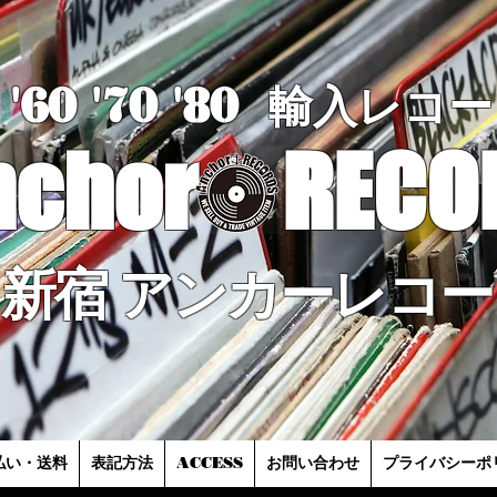
'60 '70
'8
0
輸入レコー
nchor
RECO
新宿 アンカーレコー
払い・送料
表記方法
ACCESS
お問い合わせ
プライバシーポ