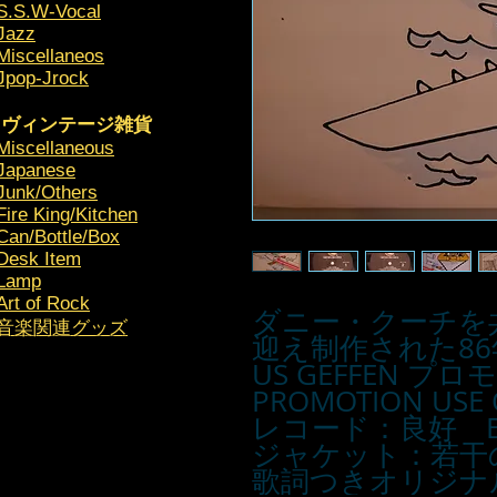
S.S.W-Vocal
Jazz
Miscellaneos
Jpop-Jrock
ヴィンテージ雑貨
Miscellaneous
Japanese
Junk/Others
Fire King/Kitchen
Can/Bottle/Box
Desk Item
Lamp
Art of Rock
ダニー・クーチを
​音楽関連グッズ
迎え制作された8
US GEFFEN 
PROMOTION U
レコード：良好 E
ジャケット：若干の
歌詞つきオリジナ