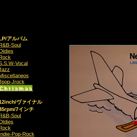
LP/アルバム
R&B-Soul
Oldies
Rock
S.S.W-Vocal
Jazz
Miscellaneos
​Jpop-Jrock
Chrismas​
12inch/ヴァイナル
45rpm/7インチ
R&B-Soul
Oldies
Rock
Indie-Pop-Rock