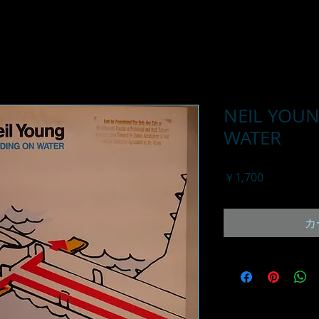
NEIL YOUN
WATER
価
￥1,700
格
カ