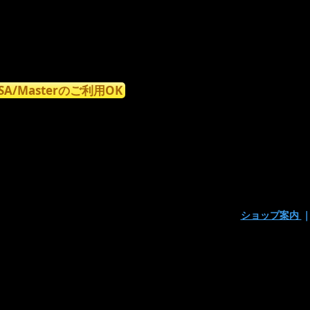
ISA/Masterのご利用OK
ショップ案内
〒160-0023東京都新宿区西新宿7丁目9-15