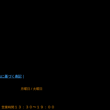
は下記の方法があります
い
でお支払い方法を選択頂けます。
の為に、在庫切れの場合が
でご了承下さい。
法に基づく表記
｜
m
定休日
月曜日 / 火曜日
１３：３０〜１９：００
営業時間