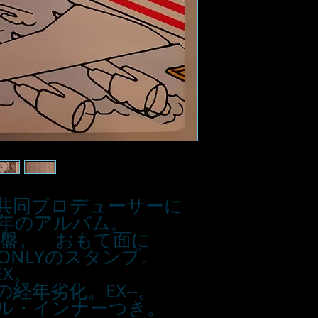
共同プロデューサーに
6年のアルバム。
プロモ盤。 おもて面に
SE ONLYのスタンプ。
X。
経年劣化。EX--。
ル・インナーつき。