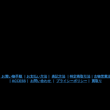
■お支払い方法
・カード支払
・銀行振込
・代引き
※注文確定画面
※店頭販売済み
ございます
の
｜
お買い物手順
｜
お支払い方法
｜
表記方法
｜
特定商取引法
｜
古物営業
｜
ACCESS
｜
お問い合わせ
｜
プライシーポリシー
｜
買取り
 TEL/mail: 03-3363-3135
anchortrading2016@gmail.co