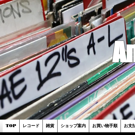
A
TOP
レコード
雑貨
ショップ案内
お買い物手順
お支