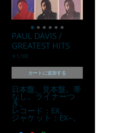
PAUL DAVIS /
GREATEST HITS
価
￥1,100
格
カートに追加する
日本盤。見本盤。帯
なし。ライナーつ
き。
レコード：EX。
ジャケット：EX--。