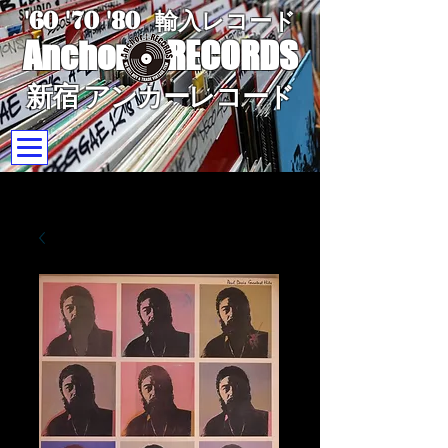
'60 '70
'8
0
輸入レコード
Anchor
RECORDS
新宿 アンカーレコード