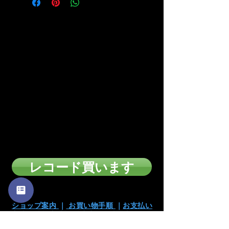
■お支払い方法は下記の方
法があります
・カード支払い
・銀行振込
・代引き
※注文確定画面でお支払い方法を選択
頂けます。
※店頭販売済みの為に、在庫切れの場合が
ございます
のでご了承下さい。
レコード買います
ショップ案内
｜
お買い物手順
｜
お支払い
方法
｜
表記方法
｜
特定商取引法
｜
古物営業
法に基づく表記
｜