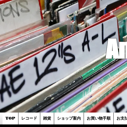
A
TOP
レコード
雑貨
ショップ案内
お買い物手順
お支