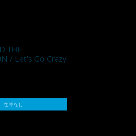
D THE
 / Let's Go Crazy
在庫なし