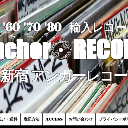
'60 '70
'8
0
輸入レコー
nchor
RECO
新宿 アンカーレコー
払い・送料
表記方法
ACCESS
お問い合わせ
プライバシーポ