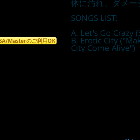
体に汚れ、ダメー
SONGS LIST:
A. Let's Go Crazy 
B. Erotic City ("M
ISA/Masterのご利用OK
City Come Alive")