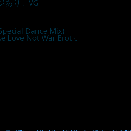
ジあり。VG
(Special Dance Mix)
ake Love Not War Erotic
■お支払い方法
・カード支払
・銀行振込
・代引き
※注文確定画面
※店頭販売済み
ございます
の