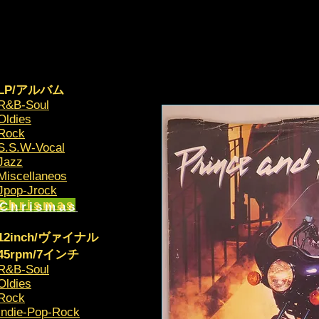
LP/アルバム
R&B-Soul
Oldies
Rock
S.S.W-Vocal
Jazz
Miscellaneos
​Jpop-Jrock
Chrismas​
12inch/ヴァイナル
45rpm/7インチ
R&B-Soul
Oldies
Rock
Indie-Pop-Rock