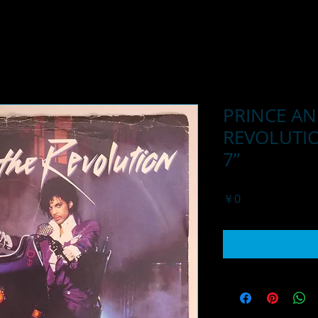
PRINCE AN
REVOLUTION
7”
価
￥0
格