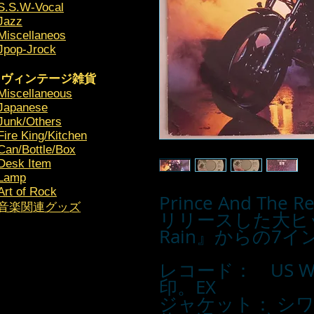
S.S.W-Vocal
Jazz
Miscellaneos
Jpop-Jrock
ヴィンテージ雑貨
Miscellaneous
Japanese
Junk/Others
Fire King/Kitchen
Can/Bottle/Box
Desk Item
Lamp
Art of Rock
Prince And The
​音楽関連グッズ
リリースした大ヒッ
Rain』からの7
レコード： US WAR
印。EX
ジャケット： シ