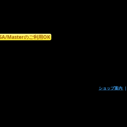
ISA/Masterのご利用OK
ショップ案内
〒160-0023東京都新宿区西新宿7丁目9-15