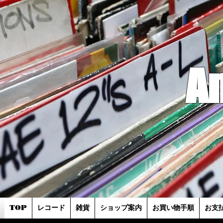
A
TOP
レコード
雑貨
ショップ案内
お買い物手順
お支