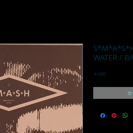
S*M*A*S*H
WATER / B
価
￥600
格
カ