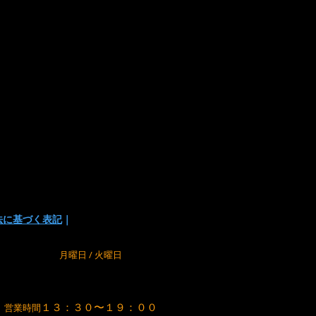
い
でお支払い方法を選択頂けます。
の為に、在庫切れの場合が
でご了承下さい。
法に基づく表記
｜
m
定休日
月曜日 / 火曜日
１３：３０〜１９：００
営業時間