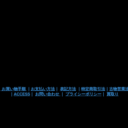
・カード支払
・銀行振込
・代引き
※注文確定画面
※店頭販売済み
ございます
の
｜
お買い物手順
｜
お支払い方法
｜
表記方法
｜
特定商取引法
｜
古物営業
｜
ACCESS
｜
お問い合わせ
｜
プライシーポリシー
｜
買取り
 TEL/mail: 03-3363-3135
anchortrading2016@gmail.co