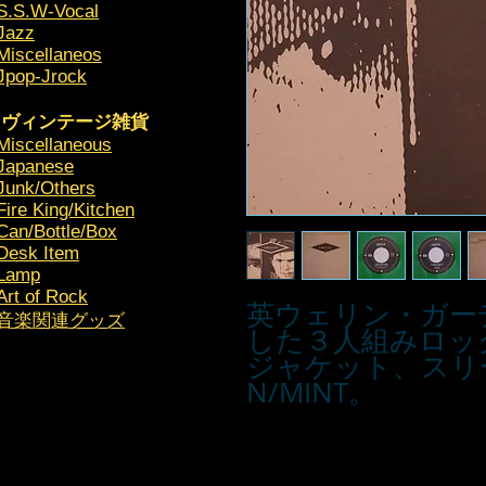
S.S.W-Vocal
Jazz
Miscellaneos
Jpop-Jrock
ヴィンテージ雑貨
Miscellaneous
Japanese
Junk/Others
Fire King/Kitchen
Can/Bottle/Box
Desk Item
Lamp
Art of Rock
英ウェリン・ガー
​音楽関連グッズ
した３人組みロッ
ジャケット、スリ
N/MINT。