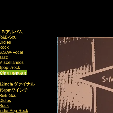
LP/アルバム
R&B-Soul
Oldies
Rock
S.S.W-Vocal
Jazz
Miscellaneos
​Jpop-Jrock
Chrismas​
12inch/ヴァイナル
45rpm/7インチ
R&B-Soul
Oldies
Rock
Indie-Pop-Rock