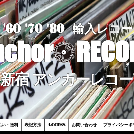
'60 '70
'8
0
輸入レコー
nchor
RECO
新宿 アンカーレコー
払い・送料
表記方法
ACCESS
お問い合わせ
プライバシーポ