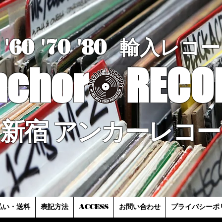
'60 '70
'8
0
輸入レコー
nchor
RECO
新宿 アンカーレコー
払い・送料
表記方法
ACCESS
お問い合わせ
プライバシーポ