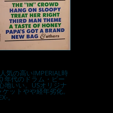
の人気の高いIMPERIAL時
０年代のドラム・ビー
心地いい。USオリジナ
。ジャケットやや経年劣化。
X-。