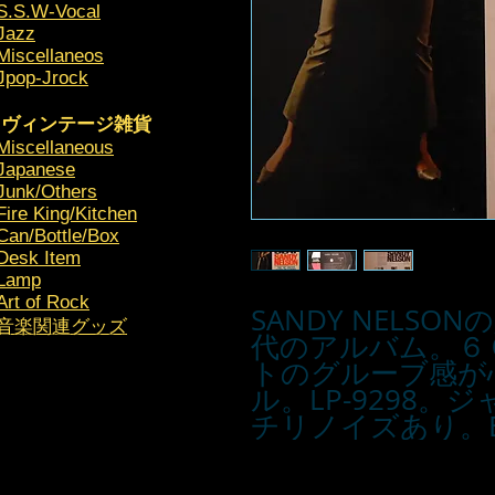
S.S.W-Vocal
Jazz
Miscellaneos
Jpop-Jrock
ヴィンテージ雑貨
Miscellaneous
Japanese
Junk/Others
Fire King/Kitchen
Can/Bottle/Box
Desk Item
Lamp
Art of Rock
SANDY NELSON
​音楽関連グッズ
代のアルバム。６
トのグルーブ感が
ル。LP-9298
チリノイズあり。E