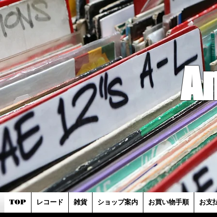
A
TOP
レコード
雑貨
ショップ案内
お買い物手順
お支