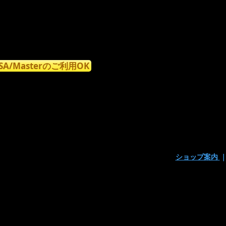
ISA/Masterのご利用OK
ショップ案内
〒160-0023東京都新宿区西新宿7丁目9-15