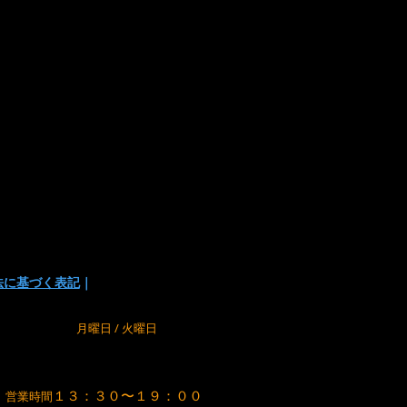
は下記の方法があります
い
でお支払い方法を選択頂けます。
の為に、在庫切れの場合が
でご了承下さい。
法に基づく表記
｜
m
定休日
月曜日 / 火曜日
１３：３０〜１９：００
営業時間