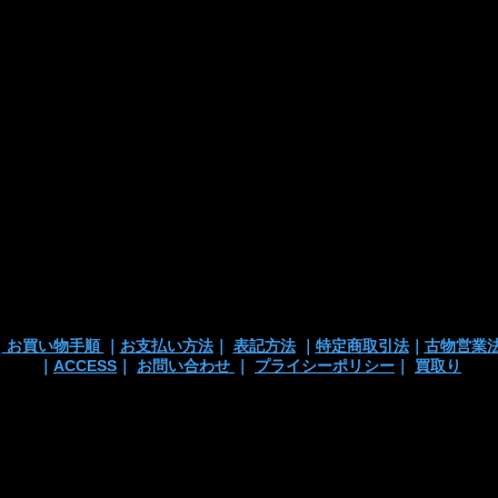
■お支払い方法
・カード支払
・銀行振込
・代引き
※注文確定画面
※店頭販売済み
ございます
の
｜
お買い物手順
｜
お支払い方法
｜
表記方法
｜
特定商取引法
｜
古物営業
｜
ACCESS
｜
お問い合わせ
｜
プライシーポリシー
｜
買取り
 TEL/mail: 03-3363-3135
anchortrading2016@gmail.co