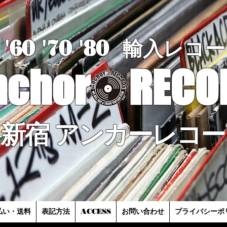
'60 '70
'8
0
輸入レコー
nchor
RECO
新宿 アンカーレコー
払い・送料
表記方法
ACCESS
お問い合わせ
プライバシーポ