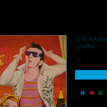
SHA NA NA 
Graffiti
価
￥0
格