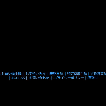
・カード支払
・銀行振込
・代引き
※注文確定画面
※店頭販売済み
ございます
の
｜
お買い物手順
｜
お支払い方法
｜
表記方法
｜
特定商取引法
｜
古物営業
｜
ACCESS
｜
お問い合わせ
｜
プライシーポリシー
｜
買取り
 TEL/mail: 03-3363-3135
anchortrading2016@gmail.co