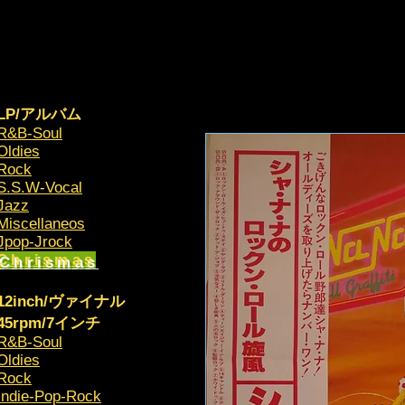
LP/アルバム
R&B-Soul
Oldies
Rock
S.S.W-Vocal
Jazz
Miscellaneos
​Jpop-Jrock
Chrismas​
12inch/ヴァイナル
45rpm/7インチ
R&B-Soul
Oldies
Rock
Indie-Pop-Rock