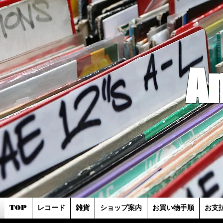
A
TOP
レコード
雑貨
ショップ案内
お買い物手順
お支