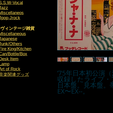
S.S.W-Vocal
Jazz
Miscellaneos
Jpop-Jrock
ヴィンテージ雑貨
Miscellaneous
Japanese
Junk/Others
Fire King/Kitchen
Can/Bottle/Box
Desk Item
Lamp
Art of Rock
’75年日本初公演
​音楽関連グッズ
収録したライブ・ア
日本盤。見本盤。
EX〜EX--。