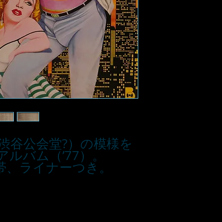
（渋谷公会堂?）の模様を
ルバム（’77）。
帯、ライナーつき。
■お支払い方法