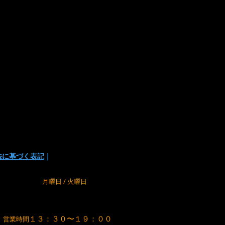
い
でお支払い方法を選択頂けます。
の為に、在庫切れの場合が
でご了承下さい。
法に基づく表記
｜
m
定休日
月曜日 / 火曜日
１３：３０〜１９：００
営業時間