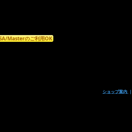
ISA/Masterのご利用OK
ショップ案内
〒160-0023東京都新宿区西新宿7丁目9-15