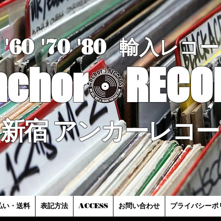
'60 '70
'8
0
輸入レコー
nchor
RECO
新宿 アンカーレコー
払い・送料
表記方法
ACCESS
お問い合わせ
プライバシーポ