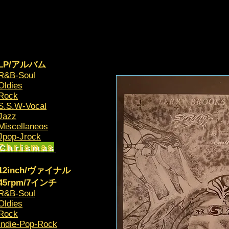
LP/アルバム
R&B-Soul
Oldies
Rock
S.S.W-Vocal
Jazz
Miscellaneos
​Jpop-Jrock
Chrismas​
12inch/ヴァイナル
45rpm/7インチ
R&B-Soul
Oldies
Rock
Indie-Pop-Rock