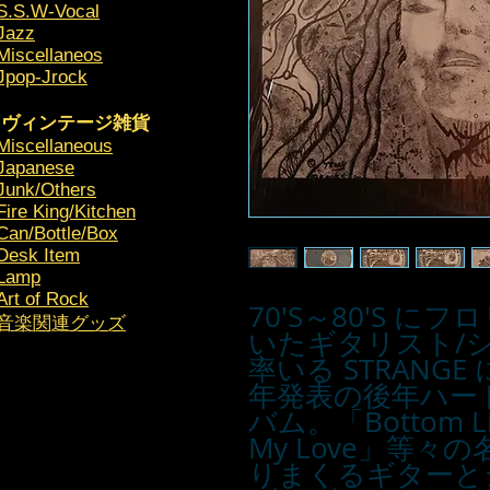
S.S.W-Vocal
Jazz
Miscellaneos
Jpop-Jrock
ヴィンテージ雑貨
Miscellaneous
Japanese
Junk/Others
Fire King/Kitchen
Can/Bottle/Box
Desk Item
Lamp
Art of Rock
70'S～80'S 
​音楽関連グッズ
いたギタリスト/シンガ
率いる STRANGE
年発表の後年ハー
バム。「Bottom Li
My Love」等
りまくるギターと