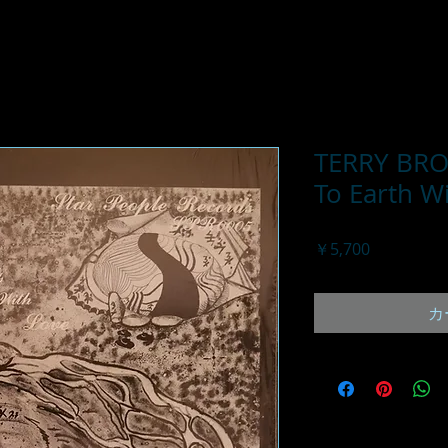
TERRY BRO
To Earth W
価
￥5,700
格
カ