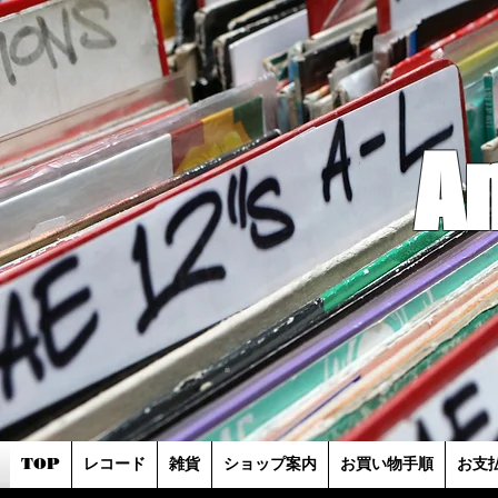
A
TOP
レコード
雑貨
ショップ案内
お買い物手順
お支