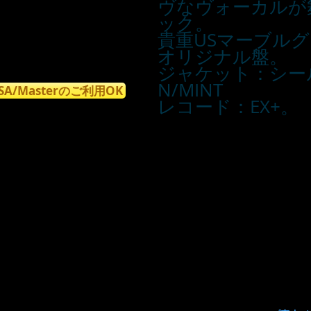
ヴなヴォーカルが
ック。
貴重USマーブル
オリジナル盤。
ジャケット：シール
N/MINT
ISA/Masterのご利用OK
レコード：EX+。