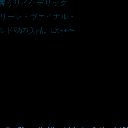
舞うサイケデリックロ
グリーン・ヴァイナル・
ド残の美品。EX++〜
■お支払い方法
・カード支払
・銀行振込
・代引き
※注文確定画面
※店頭販売済み
ございます
の