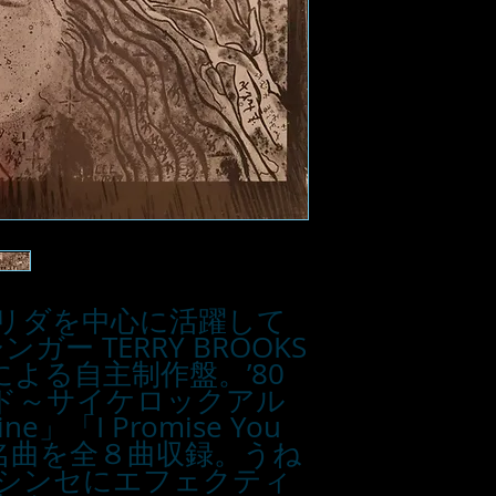
にフロリダを中心に活躍して
ー TERRY BROOKS
 による自主制作盤。’80
ド～サイケロックアル
ne」「I Promise You
々の名曲を全８曲収録。うね
シンセにエフェクティ