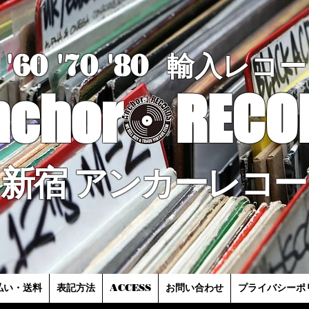
'60 '70
'8
0
輸入レコー
nchor
RECO
新宿 アンカーレコー
払い・送料
表記方法
ACCESS
お問い合わせ
プライバシーポ