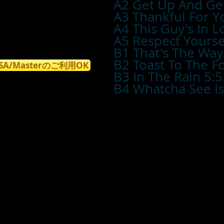
A2 Get Up And Ge
A3 Thankful For Y
A4 This Guy's In L
A5 Respect Yourse
B1 That's The Way
B2 Toast To The F
ISA/Masterのご利用OK
B3 In The Rain 5:5
B4 Whatcha See Is