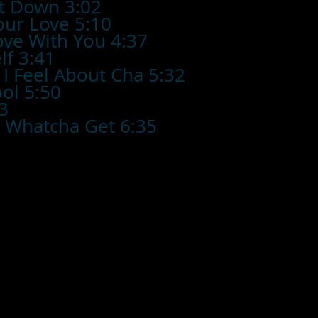
t Down 3:02
our Love 5:10
ove With You 4:37
lf 3:41
 I Feel About Cha 5:32
ool 5:50
3
 Whatcha Get 6:35
■お支払い方法
・カード支払
・銀行振込
・代引き
※注文確定画面
※店頭販売済み
ございます
の