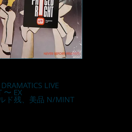
 DRAMATICS LIVE
 〜 EX
ド残、美品 N/MINT