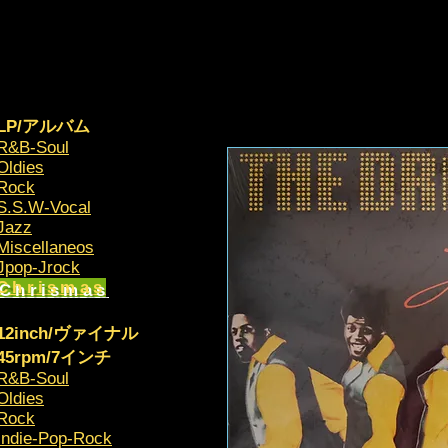
LP/アルバム
R&B-Soul
Oldies
Rock
S.S.W-Vocal
Jazz
Miscellaneos
​Jpop-Jrock
Chrismas​
12inch/ヴァイナル
45rpm/7インチ
R&B-Soul
Oldies
Rock
Indie-Pop-Rock