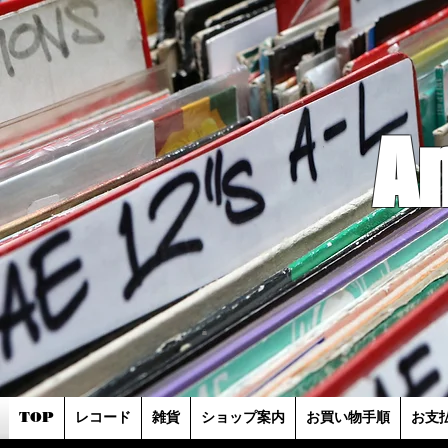
A
TOP
レコード
雑貨
ショップ案内
お買い物手順
お支