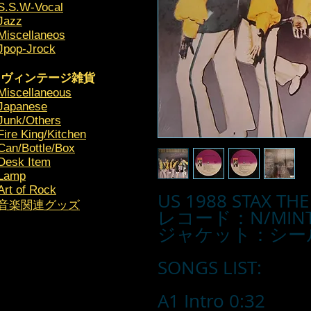
S.S.W-Vocal
Jazz
Miscellaneos
Jpop-Jrock
ヴィンテージ雑貨
Miscellaneous
Japanese
Junk/Others
Fire King/Kitchen
Can/Bottle/Box
Desk Item
Lamp
Art of Rock
US 1988 STAX THE
​音楽関連グッズ
レコード：N/MINT
ジャケット：シール
SONGS LIST:
A1 Intro 0:32