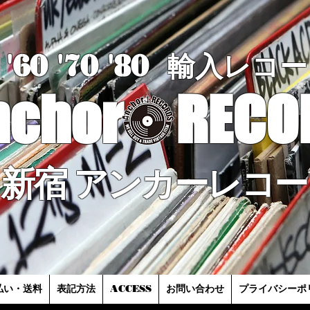
'60 '70
'8
0
輸入レコー
nchor
RECO
新宿 アンカーレコー
払い・送料
表記方法
ACCESS
お問い合わせ
プライバシーポ