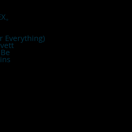
X。
r Everything)
vett
 Be
vins
■お支払い方法
・カード支払
・銀行振込
・代引き
※注文確定画面
※店頭販売済み