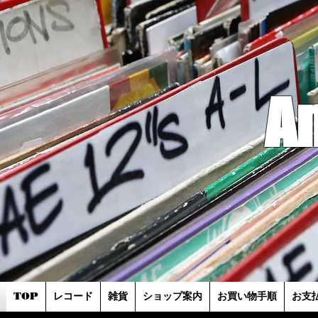
A
TOP
レコード
雑貨
ショップ案内
お買い物手順
お支