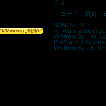
グル。
レコード：良好。E
SONGS LIST:
A I Wanna Be (You
ISA/Masterのご利用OK
Written-By – W. Lo
B What's It Gonna
Written-By – E. Bi