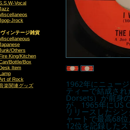
S.S.W-Vocal
Jazz
Miscellaneos
Jpop-Jrock
ヴィンテージ雑貨
Miscellaneous
Japanese
Junk/Others
Fire King/Kitchen
Can/Bottle/Box
Desk Item
Lamp
Art of Rock
1962年にニュー
​音楽関連グッズ
ティーで結成され
Dorsets）が
が、1965年にUS 
リリースしたシン
ャートで最高68位
12位を記録した