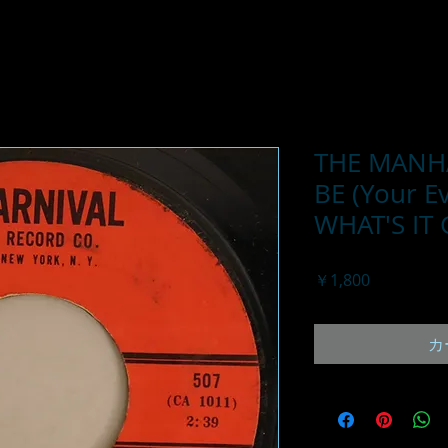
THE MANH
BE (Your Ev
WHAT'S IT
価
￥1,800
格
カ