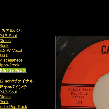
LP/アルバム
R&B-Soul
Oldies
Rock
S.S.W-Vocal
Jazz
Miscellaneos
​Jpop-Jrock
Chrismas​
12inch/ヴァイナル
45rpm/7インチ
R&B-Soul
Oldies
Rock
Indie-Pop-Rock