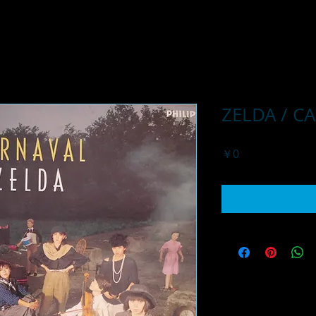
ZELDA / C
価
￥0
格