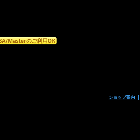
ISA/Masterのご利用OK
ショップ案内
〒160-0023東京都新宿区西新宿7丁目9-15