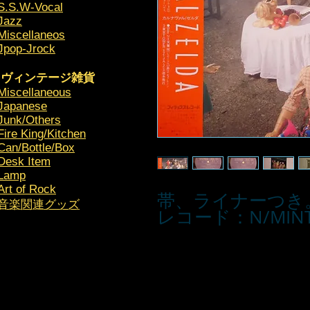
S.S.W-Vocal
Jazz
Miscellaneos
Jpop-Jrock
ヴィンテージ雑貨
Miscellaneous
Japanese
Junk/Others
Fire King/Kitchen
Can/Bottle/Box
Desk Item
Lamp
Art of Rock
帯、ライナーつき
​音楽関連グッズ
レコード：N/MIN