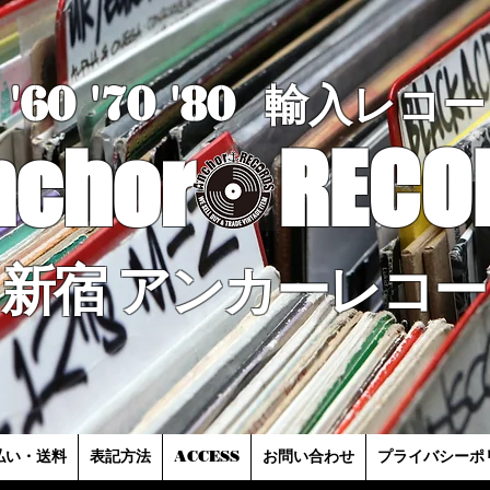
'60 '70
'8
0
輸入レコー
nchor
RECO
新宿 アンカーレコー
払い・送料
表記方法
ACCESS
お問い合わせ
プライバシーポ