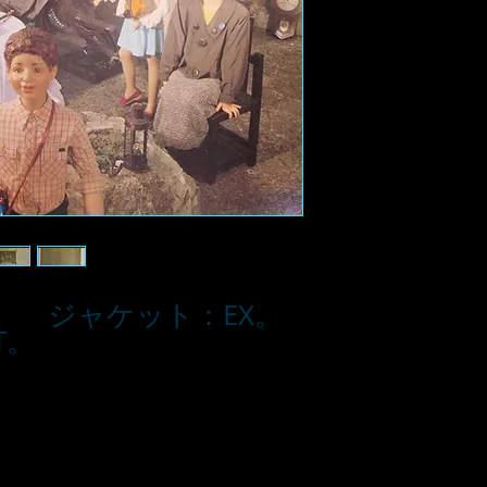
。 ジャケット：EX。
T。
■お支払い方法
・カード支払
・銀行振込