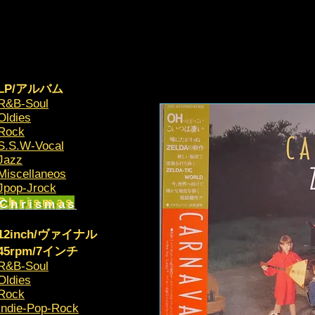
LP/アルバム
R&B-Soul
Oldies
Rock
S.S.W-Vocal
Jazz
Miscellaneos
​Jpop-Jrock
Chrismas​
12inch/ヴァイナル
45rpm/7インチ
R&B-Soul
Oldies
Rock
Indie-Pop-Rock