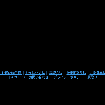
・代引き
※注文確定画面
※店頭販売済み
ございます
の
｜
お買い物手順
｜
お支払い方法
｜
表記方法
｜
特定商取引法
｜
古物営業
｜
ACCESS
｜
お問い合わせ
｜
プライシーポリシー
｜
買取り
 TEL/mail: 03-3363-3135
anchortrading2016@gmail.co