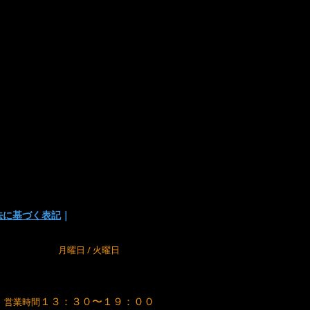
でお支払い方法を選択頂けます。
の為に、在庫切れの場合が
でご了承下さい。
法に基づく表記
｜
m
定休日
月曜日 / 火曜日
１３：３０〜１９：００
営業時間