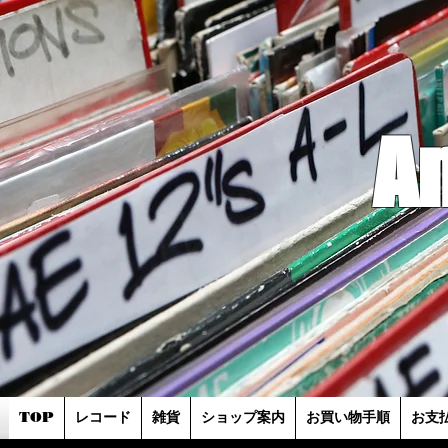
A
TOP
レコード
雑貨
ショップ案内
お買い物手順
お支